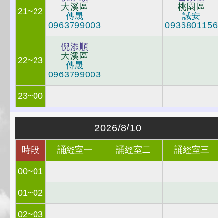
大溪區
桃園區
21~22
傳晟
誠安
0963799003
0936801156
倪添順
大溪區
22~23
傳晟
0963799003
23~00
2026/8/10
時段
誦經室一
誦經室二
誦經室三
00~01
01~02
02~03