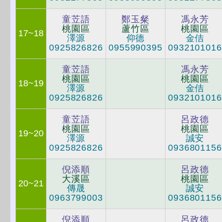
童苙語
鄭玉粲
馮永芳
桃園區
蘆竹區
桃園區
17~18
澤源
仰德
金佶
0925826826
0955990395
0932101016
童苙語
馮永芳
桃園區
桃園區
18~19
澤源
金佶
0925826826
0932101016
童苙語
呂政德
桃園區
桃園區
19~20
澤源
誠安
0925826826
0936801156
倪添順
呂政德
大溪區
桃園區
20~21
傳晟
誠安
0963799003
0936801156
倪添順
呂政德