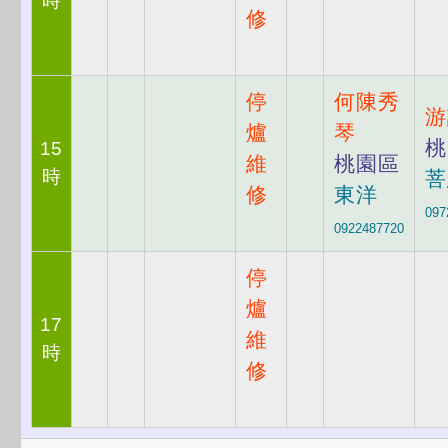
時
修
停
何陳秀
游
爐
琴
桃
15
維
桃園區
時
菩
修
東洋
097
0922487720
停
爐
17
維
時
修