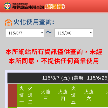
火化使用查詢:
～
本所網站所有資訊僅供查詢，未經
本所同意，不提供任何商業使用
115/8/7
(
五
)
(農曆 :115/6/25
火
火
火
火爐
火爐
火爐
爐
爐
爐
三
四
六
一
二
五