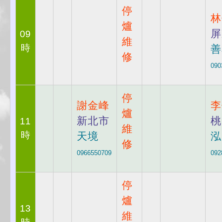
停
林
爐
屏
09
維
時
善
修
090
停
謝金峰
李
爐
新北市
桃
11
維
時
天境
泓
修
0966550709
092
停
爐
13
維