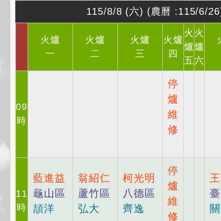
115/8/8
(
六
)
(農曆 :115/6/26
火
火
火爐
火爐
火爐
火爐
爐
爐
一
二
三
四
五
六
停
爐
09
維
時
修
停
藍進益
翁紹仁
柯光明
王
爐
龜山區
蘆竹區
八德區
臺
11
維
時
頡洋
弘大
齊逸
關
修