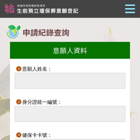
跳到主要內容
申請紀錄查詢
意願人資料
意願人姓名：
身分證統一編號：
健保卡卡號：