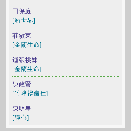
田保庭
[新世界]
莊敏東
[金蘭生命]
鍾張桃妹
[金蘭生命]
陳政賢
[竹峰禮儀社]
陳明星
[靜心]