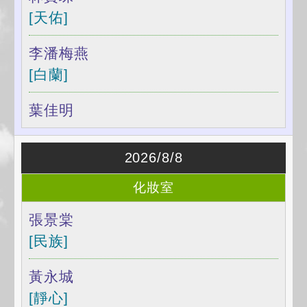
[天佑]
李潘梅燕
[白蘭]
葉佳明
2026/8/8
化妝室
張景棠
[民族]
黃永城
[靜心]